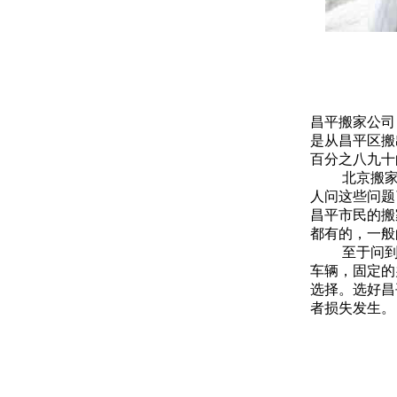
昌平搬家公司
是从昌平区搬
百分之八九十
北京搬家公
人问这些问题
昌平市民的搬
都有的，一般
至于问到的
车辆，固定的
选择。选好昌
者损失发生。